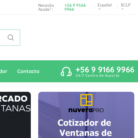
Español
$CLP
Necesita
+56 9 9166
Ayuda? :
9966
+56 9 9166 9966
dor
Contacto
24/7 Centro de Soporte