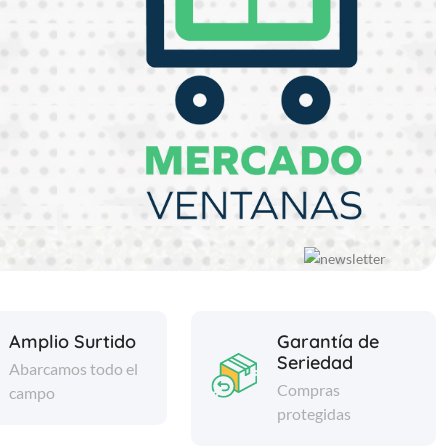
Amplio Surtido
Garantía de
Seriedad
Abarcamos todo el
Compras
campo
protegidas