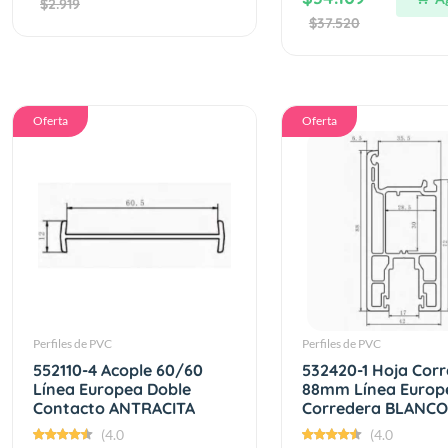
$2.919
$37.520
Oferta
Oferta
Perfiles de PVC
Perfiles de PVC
552110-4 Acople 60/60
532420-1 Hoja Cor
Línea Europea Doble
88mm Línea Europ
Contacto ANTRACITA
Corredera BLANCO
(4.0
(4.0