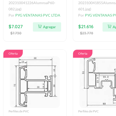
202310041226AlumnsaP60-
202310041855Alumns
082.jpg)
601.jpg)
Por
PYG VENTANAS PVC LTDA
Por
PYG VENTANAS P
$7.027
$21.616
Agregar
A
$7.730
$23.778
Oferta
Oferta
Perfiles de PVC
Perfiles de PVC