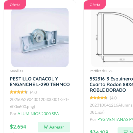
Oferta
Oferta
Manillas
Perfiles de PVC
PESTILLO CARACOL Y
552316-3 Esquinero
ENGANCHE L-290 TEHMCO
Cuarto Rodon 88X
ROBLE DORADO
(4.0
(4.0
202505290430120300001-3-1-
202310041216Alumns
600x600.png)
081.jpg)
Por
ALUMINIOS 2000 SPA
Por
PYG VENTANAS P
$2.654
Agregar
$34.109
A