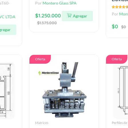
aT60-
Por
Montero Glass SPA
Por
Mont
$1.250.000
Agregar
VC LTDA
$1.375.000
$0
$0
gregar
Oferta
Oferta
Matrices
Perfiles d