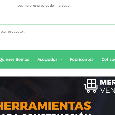
Conviertae en Vendedor de nuestra plataforma
100% On Line para todas sus compras
Los mejores precios del mercado
Quienes Somos
Asociados
Fabricantes
Cotiza