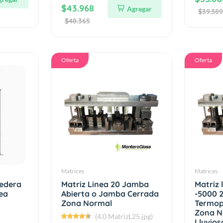
$43.968
Agregar
$39.38
$48.365
Oferta
Oferta
Matrices
Matrices
redera
Matriz Linea 20 Jamba
Matriz 
ea
Abierta o Jamba Cerrada
-5000 2
Zona Normal
Termop
Zona N
(4.0 MatrizL25.jpg)
Lluvios