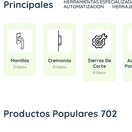
Principales
HERRAMIENTAS ESPECIALIZAD
AUTOMATIZACION
HERRAJ
Manillas
Cremonas
Sierras De
Ac
Corte
Par
0 items
0 items
0 items
Productos Populares 702