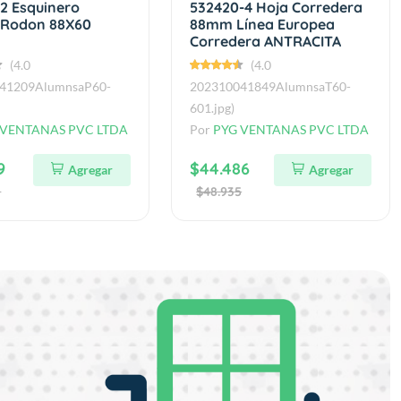
-2 Esquinero
532420-4 Hoja Corredera
 Rodon 88X60
88mm Línea Europea
Corredera ANTRACITA
(4.0
(4.0
41209AlumnsaP60-
202310041849AlumnsaT60-
601.jpg)
 VENTANAS PVC LTDA
Por
PYG VENTANAS PVC LTDA
9
$44.486
Agregar
Agregar
0
$48.935