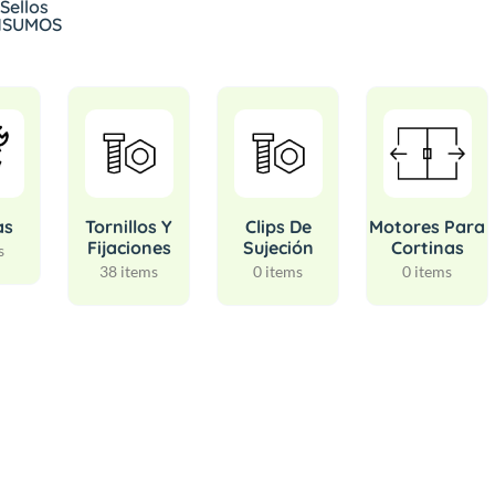
 Sellos
INSUMOS
as
Tornillos Y
Clips De
Motores Para
Fijaciones
Sujeción
Cortinas
s
38 items
0 items
0 items