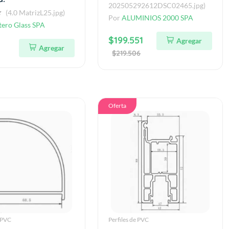
202505292612DSC02465.jpg)
(4.0 MatrizL25.jpg)
Por
ALUMINIOS 2000 SPA
ero Glass SPA
$199.551
Agregar
Agregar
$219.506
Oferta
e PVC
Perfiles de PVC