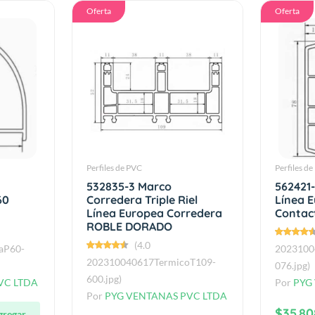
Oferta
Oferta
Perfiles de PVC
Perfiles d
532835-3 Marco
562421-
60
Corredera Triple Riel
Línea 
Línea Europea Corredera
Contac
ROBLE DORADO
(4.0
aP60-
2023100
202310040617TermicoT109-
076.jpg)
600.jpg)
VC LTDA
Por
PYG
Por
PYG VENTANAS PVC LTDA
$35.80
gregar