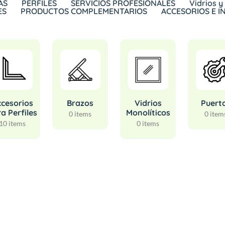
AS
PERFILES
SERVICIOS PROFESIONALES
Vidrios y
ES
PRODUCTOS COMPLEMENTARIOS
ACCESORIOS E 
cesorios
Brazos
Vidrios
Puert
a Perfiles
Monolíticos
0 items
0 item
10 items
0 items