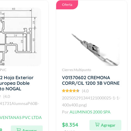
Oferta
e PVC
Cierres Multipunto
2 Hoja Exterior
V01370602 CREMONA
Europea Doble
CORR/CIL 1200 3B VORNE
to NOGAL
(4.0
(4.0
202505291344121000025-1-1-
41731AlumnsaP60B-
400x400.png)
Por
ALUMINIOS 2000 SPA
 VENTANAS PVC LTDA
$8.354
Agregar
8
Agregar