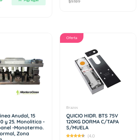
$9.189
9
Oferta
Brazos
linea Anudal, 15
QUICIO HIDR. BTS 75V
0 y 25. Monolitica -
120KG DORMA C/TAPA
anel -Monotermo.
S/MUELA
ormal, Zona
(4.0
a.