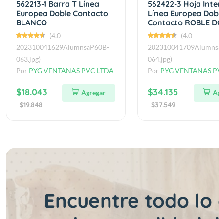
562213-1 Barra T Línea
562422-3 Hoja Inte
Europea Doble Contacto
Línea Europea Dob
BLANCO
Contacto ROBLE 
(4.0
(4.0
202310041629AlumnsaP60B-
202310041709Alumns
063.jpg)
064.jpg)
Por
PYG VENTANAS PVC LTDA
Por
PYG VENTANAS P
$18.043
$34.135
Agregar
A
$19.848
$37.549
Encuentre todo lo