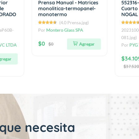
rior
Prensa Manual - Matrices
552316
le
monolitica-termopanel-
Cuarto
DORADO
monotermo
NOGAL
(4.0 Prensa.jpg)
aP60B-
Por
Montero Glass SPA
2023100
081.jpg)
$0
$0
Agregar
VC LTDA
Por
PYG
$34.10
gregar
$37.52
 que necesita