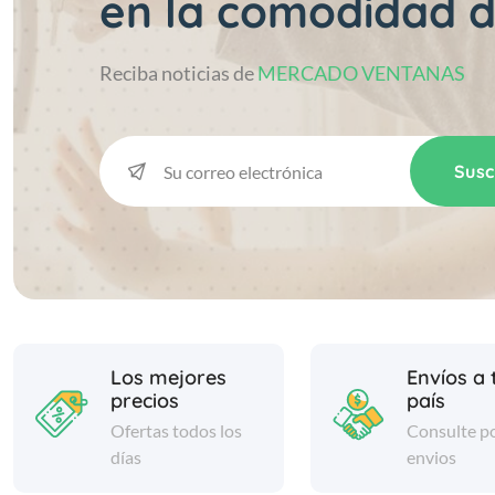
en la comodidad d
Reciba noticias de
MERCADO VENTANAS
Susc
Los mejores
Envíos a 
precios
país
Ofertas todos los
Consulte p
días
envios