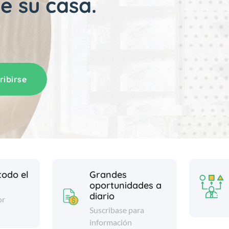
e su casa.
ribirse
todo el
Grandes
oportunidades a
diario
or
Suscribase para
información