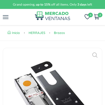
Grand opening,
up to 15%
off all items. Only
3 days
left
4
2
Inicio
HERRAJES
Brazos