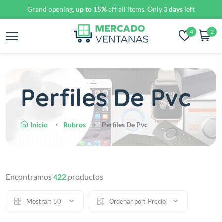
Grand opening,
up to 15%
off all items. Only
3 days
left
4
2
Perfiles De Pvc
Inicio
Rubros
Perfiles De Pvc
Encontramos
422
productos
Mostrar:
50
Ordenar por:
Precio