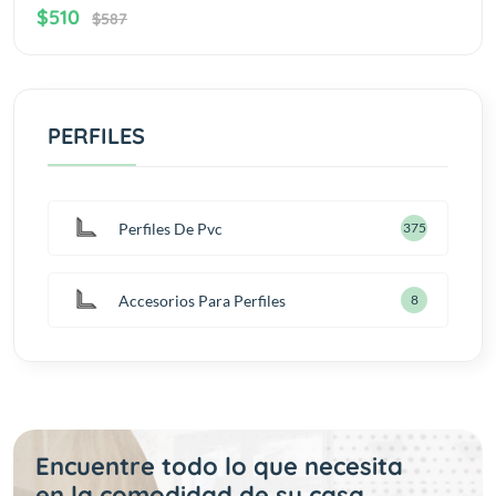
$510
$587
PERFILES
Perfiles De Pvc
422
Accesorios Para Perfiles
10
Encuentre todo lo que necesita
en la comodidad de su casa.