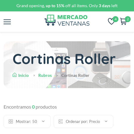
Grand opening,
up to 15%
off all items. Only
3 days
left
4
2
Cortinas Roller
Inicio
Rubros
Cortinas Roller
Encontramos
0
productos
Mostrar:
50
Ordenar por:
Precio