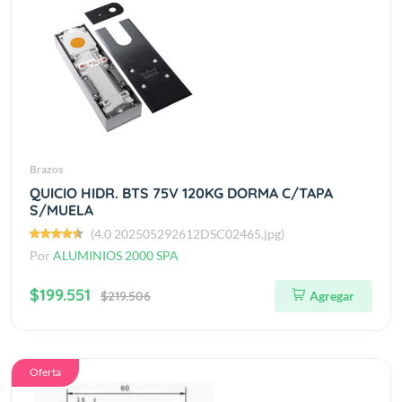
Brazos
QUICIO HIDR. BTS 75V 120KG DORMA C/TAPA
S/MUELA
(4.0 202505292612DSC02465.jpg)
Por
ALUMINIOS 2000 SPA
$199.551
$219.506
Agregar
Oferta