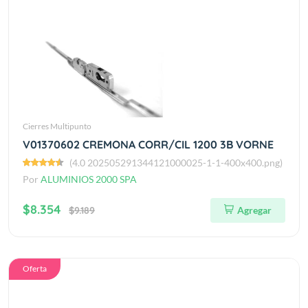
Cierres Multipunto
V01370602 CREMONA CORR/CIL 1200 3B VORNE
(4.0 202505291344121000025-1-1-400x400.png)
Por
ALUMINIOS 2000 SPA
$8.354
$9.189
Agregar
Oferta