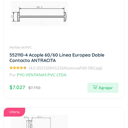
Perfiles de PVC
552110-4 Acople 60/60 Línea Europea Doble
Contacto ANTRACITA
(4.0 202310041226AlumnsaP60-082.jpg)
Por
PYG VENTANAS PVC LTDA
$7.027
$7.730
Agregar
Oferta