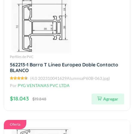
Perfiles de PVC
562213-1 Barra T Línea Europea Doble Contacto
BLANCO
(4.0 202310041629AlumnsaP60B-063.jpg)
Por
PYG VENTANAS PVC LTDA
$18.043
$19.848
Agregar
Oferta