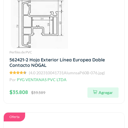
Perfiles de PVC
562421-2 Hoja Exterior Línea Europea Doble
Contacto NOGAL
(4.0 202310041731AlumnsaP60B-076.jpg)
Por
PYG VENTANAS PVC LTDA
$35.808
$39.389
Agregar
Oferta