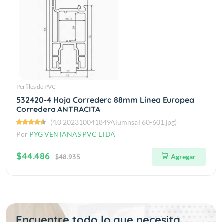
Perfiles de PVC
532420-4 Hoja Corredera 88mm Línea Europea
Corredera ANTRACITA
(4.0 202310041849AlumnsaT60-601.jpg)
Por
PYG VENTANAS PVC LTDA
$44.486
$48.935
Agregar
Encuentre todo lo que necesita