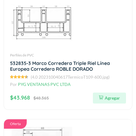
Perfiles de PVC
532835-3 Marco Corredera Triple Riel Línea
Europea Corredera ROBLE DORADO
(4.0 202310040617TermicoT109-600.jpg)
Por
PYG VENTANAS PVC LTDA
$43.968
$48.365
Agregar
Oferta